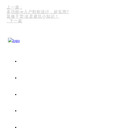
上一篇
:
多功能📣入户鞋柜设计，超实用‼️
装修干货|全是避坑小知识！
:
下一篇
首页
整屋翻修
厨房翻修
卫生间翻修
更多服务